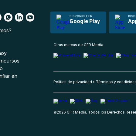
DISPONIBLE EN
DISP
Google Play
Ap
omos?
s
Otras marcas de GFR Media
 hoy
oncursos
io
nfiar en
Política de privacidad
Términos y condicion
©
2026
GFR Media, Todos los Derechos Rese