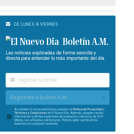
DE LUNES A VIERNES
Boletín A.M.
Las noticias explicadas de forma sencilla y
directa para entender lo más importante del día.
Regístrate a Boletín A.M.
Al someter tu correo electrónico, aceptas la
Política de Privacidad
y
Términos y Condiciones
de El Nuevo Día. Además, aceptas recibir
información u ofertas especiales de productos o servicios de GFR
Media, sus afiliadas o de terceros. Podrás optar salirte de los
boletines en cualquier momento.