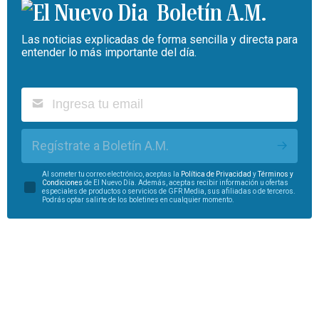
Boletín A.M.
Las noticias explicadas de forma sencilla y directa para
entender lo más importante del día.
Regístrate a Boletín A.M.
Al someter tu correo electrónico, aceptas la
Política de Privacidad
y
Términos y
Condiciones
de El Nuevo Día. Además, aceptas recibir información u ofertas
especiales de productos o servicios de GFR Media, sus afiliadas o de terceros.
Podrás optar salirte de los boletines en cualquier momento.