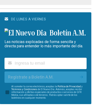
DE LUNES A VIERNES
Boletín A.M.
Las noticias explicadas de forma sencilla y
directa para entender lo más importante del día.
Regístrate a Boletín A.M.
Al someter tu correo electrónico, aceptas la
Política de Privacidad
y
Términos y Condiciones
de El Nuevo Día. Además, aceptas recibir
información u ofertas especiales de productos o servicios de GFR
Media, sus afiliadas o de terceros. Podrás optar salirte de los
boletines en cualquier momento.