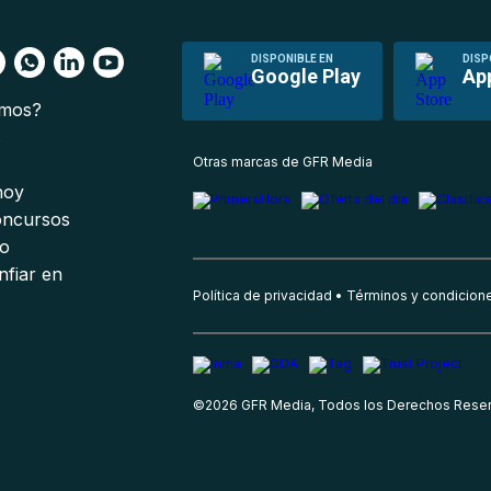
DISPONIBLE EN
DISP
Google Play
Ap
omos?
s
Otras marcas de GFR Media
 hoy
oncursos
io
nfiar en
Política de privacidad
Términos y condicion
©
2026
GFR Media, Todos los Derechos Rese