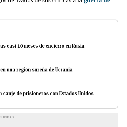
os derivados de sus críticas a la
guerra de
ras casi 10 meses de encierro en Rusia
 en una región sureña de Ucrania
 en canje de prisioneros con Estados Unidos
BLICIDAD