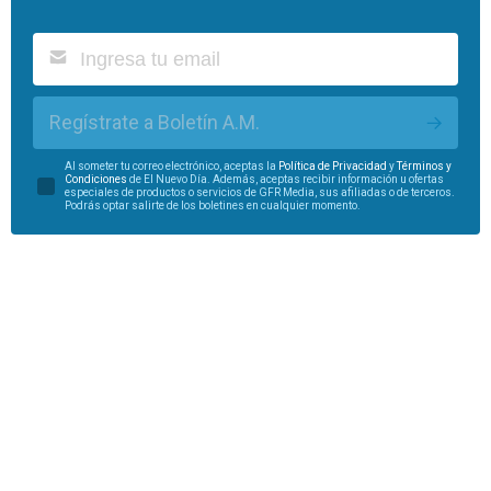
Regístrate a Boletín A.M.
Al someter tu correo electrónico, aceptas la
Política de Privacidad
y
Términos y
Condiciones
de El Nuevo Día. Además, aceptas recibir información u ofertas
especiales de productos o servicios de GFR Media, sus afiliadas o de terceros.
Podrás optar salirte de los boletines en cualquier momento.