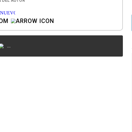
 DEL AUTOR
COM
...