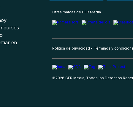
s
Otras marcas de GFR Media
 hoy
oncursos
io
nfiar en
Política de privacidad
Términos y condicion
©
2026
GFR Media, Todos los Derechos Rese