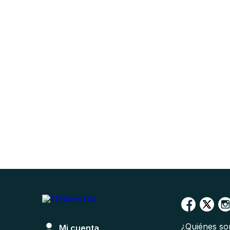
¿Quiénes s
Mi cuenta