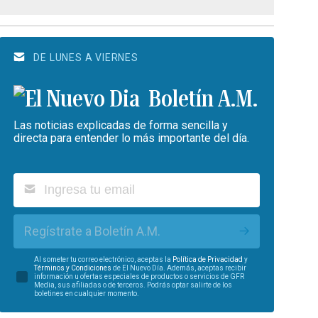
DE LUNES A VIERNES
Boletín A.M.
Las noticias explicadas de forma sencilla y
directa para entender lo más importante del día.
Regístrate a Boletín A.M.
Al someter tu correo electrónico, aceptas la
Política de Privacidad
y
Términos y Condiciones
de El Nuevo Día. Además, aceptas recibir
información u ofertas especiales de productos o servicios de GFR
Media, sus afiliadas o de terceros. Podrás optar salirte de los
boletines en cualquier momento.