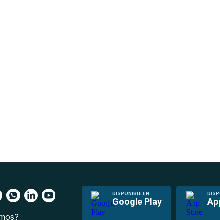
DISPONIBLE EN
DISP
Google Play
Ap
omos?