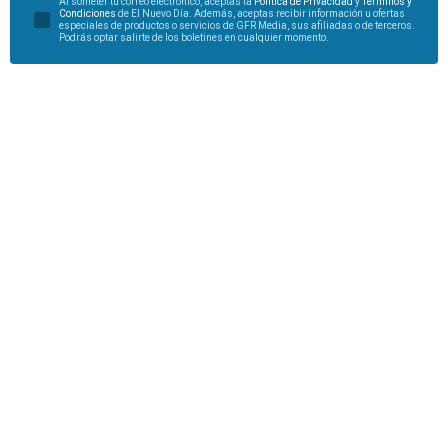
Al someter tu correo electrónico, aceptas la
Política de Privacidad
y
Términos y
Condiciones
de El Nuevo Día. Además, aceptas recibir información u ofertas
especiales de productos o servicios de GFR Media, sus afiliadas o de terceros.
Podrás optar salirte de los boletines en cualquier momento.