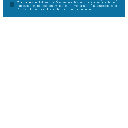
Condiciones
de El Nuevo Día. Además, aceptas recibir información u ofertas
especiales de productos o servicios de GFR Media, sus afiliadas o de terceros.
Podrás optar salirte de los boletines en cualquier momento.