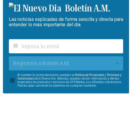
Boletín A.M.
Las noticias explicadas de forma sencilla y directa para
entender lo más importante del día.
Regístrate a Boletín A.M.
Al someter tu correo electrónico, aceptas la
Política de Privacidad
y
Términos y
Condiciones
de El Nuevo Día. Además, aceptas recibir información u ofertas
especiales de productos o servicios de GFR Media, sus afiliadas o de terceros.
Podrás optar salirte de los boletines en cualquier momento.