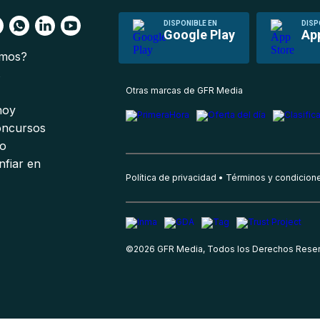
DISPONIBLE EN
DISP
Google Play
Ap
omos?
s
Otras marcas de GFR Media
 hoy
oncursos
io
nfiar en
Política de privacidad
Términos y condicion
©
2026
GFR Media, Todos los Derechos Rese