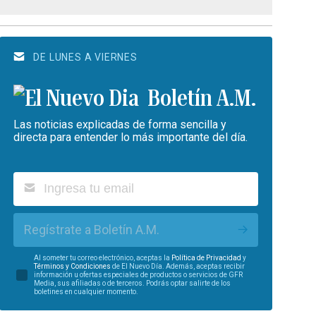
DE LUNES A VIERNES
Boletín A.M.
Las noticias explicadas de forma sencilla y
directa para entender lo más importante del día.
Regístrate a Boletín A.M.
Al someter tu correo electrónico, aceptas la
Política de Privacidad
y
Términos y Condiciones
de El Nuevo Día. Además, aceptas recibir
información u ofertas especiales de productos o servicios de GFR
Media, sus afiliadas o de terceros. Podrás optar salirte de los
boletines en cualquier momento.