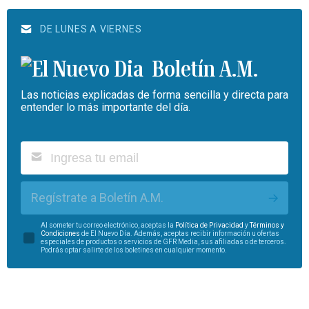
DE LUNES A VIERNES
Boletín A.M.
Las noticias explicadas de forma sencilla y directa para
entender lo más importante del día.
Regístrate a Boletín A.M.
Al someter tu correo electrónico, aceptas la
Política de Privacidad
y
Términos y
Condiciones
de El Nuevo Día. Además, aceptas recibir información u ofertas
especiales de productos o servicios de GFR Media, sus afiliadas o de terceros.
Podrás optar salirte de los boletines en cualquier momento.