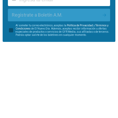
Regístrate a Boletín A.M.
Al someter tu correo electrónico, aceptas la
Política de Privacidad
y
Términos y
Condiciones
de El Nuevo Día. Además, aceptas recibir información u ofertas
especiales de productos o servicios de GFR Media, sus afiliadas o de terceros.
Podrás optar salirte de los boletines en cualquier momento.