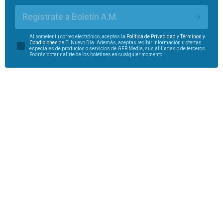
Regístrate a Boletín A.M.
Al someter tu correo electrónico, aceptas la
Política de Privacidad
y
Términos y
Condiciones
de El Nuevo Día. Además, aceptas recibir información u ofertas
especiales de productos o servicios de GFR Media, sus afiliadas o de terceros.
Podrás optar salirte de los boletines en cualquier momento.