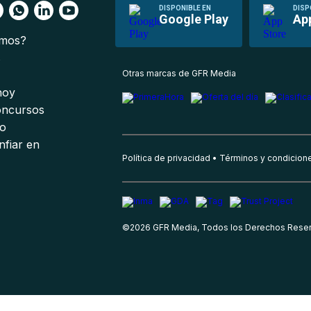
DISPONIBLE EN
DISP
Google Play
Ap
omos?
s
Otras marcas de GFR Media
 hoy
oncursos
io
nfiar en
Política de privacidad
Términos y condicion
©
2026
GFR Media, Todos los Derechos Rese