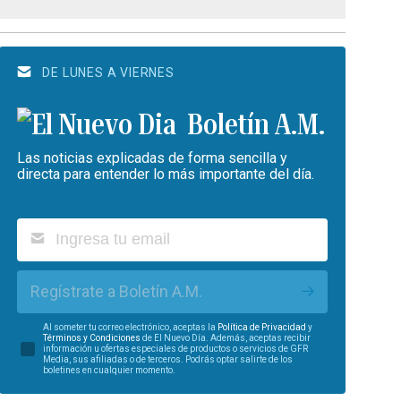
DE LUNES A VIERNES
Boletín A.M.
Las noticias explicadas de forma sencilla y
directa para entender lo más importante del día.
Regístrate a Boletín A.M.
Al someter tu correo electrónico, aceptas la
Política de Privacidad
y
Términos y Condiciones
de El Nuevo Día. Además, aceptas recibir
información u ofertas especiales de productos o servicios de GFR
Media, sus afiliadas o de terceros. Podrás optar salirte de los
boletines en cualquier momento.