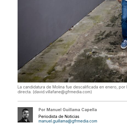
La candidatura de Molina fue descalificada en enero, po
directa.
(
david.villafane@gfrmedia.com
)
Por
Manuel Guillama Capella
Periodista de Noticias
manuel.guillama@gfrmedia.com