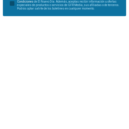
Condiciones
de El Nuevo Día. Además, aceptas recibir información u ofertas
especiales de productos o servicios de GFR Media, sus afiliadas o de terceros.
Podrás optar salirte de los boletines en cualquier momento.