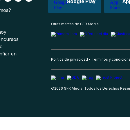
Google Play
Ap
omos?
s
Otras marcas de GFR Media
 hoy
oncursos
io
nfiar en
Política de privacidad
Términos y condicion
©
2026
GFR Media, Todos los Derechos Rese