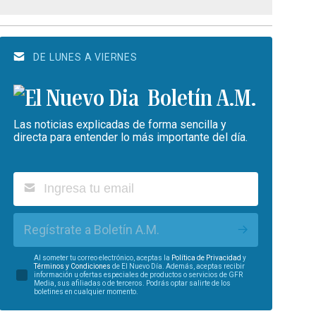
DE LUNES A VIERNES
Boletín A.M.
Las noticias explicadas de forma sencilla y
directa para entender lo más importante del día.
Regístrate a Boletín A.M.
Al someter tu correo electrónico, aceptas la
Política de Privacidad
y
Términos y Condiciones
de El Nuevo Día. Además, aceptas recibir
información u ofertas especiales de productos o servicios de GFR
Media, sus afiliadas o de terceros. Podrás optar salirte de los
boletines en cualquier momento.