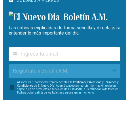
DE LUNES A VIERNES
Boletín A.M.
Las noticias explicadas de forma sencilla y directa para
entender lo más importante del día.
Regístrate a Boletín A.M.
Al someter tu correo electrónico, aceptas la
Política de Privacidad
y
Términos y
Condiciones
de El Nuevo Día. Además, aceptas recibir información u ofertas
especiales de productos o servicios de GFR Media, sus afiliadas o de terceros.
Podrás optar salirte de los boletines en cualquier momento.