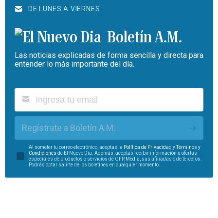
DE LUNES A VIERNES
Boletín A.M.
Las noticias explicadas de forma sencilla y directa para
entender lo más importante del día.
Regístrate a Boletín A.M.
Al someter tu correo electrónico, aceptas la
Política de Privacidad
y
Términos y
Condiciones
de El Nuevo Día. Además, aceptas recibir información u ofertas
especiales de productos o servicios de GFR Media, sus afiliadas o de terceros.
Podrás optar salirte de los boletines en cualquier momento.