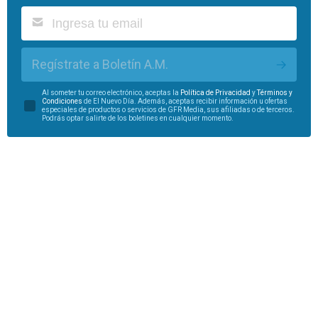
Regístrate a Boletín A.M.
Al someter tu correo electrónico, aceptas la
Política de Privacidad
y
Términos y
Condiciones
de El Nuevo Día. Además, aceptas recibir información u ofertas
especiales de productos o servicios de GFR Media, sus afiliadas o de terceros.
Podrás optar salirte de los boletines en cualquier momento.