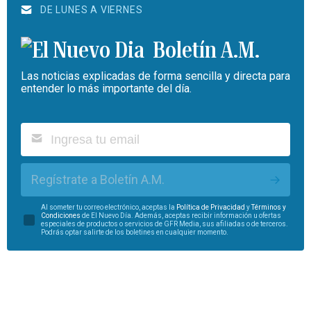
DE LUNES A VIERNES
Boletín A.M.
Las noticias explicadas de forma sencilla y directa para
entender lo más importante del día.
Regístrate a Boletín A.M.
Al someter tu correo electrónico, aceptas la
Política de Privacidad
y
Términos y
Condiciones
de El Nuevo Día. Además, aceptas recibir información u ofertas
especiales de productos o servicios de GFR Media, sus afiliadas o de terceros.
Podrás optar salirte de los boletines en cualquier momento.