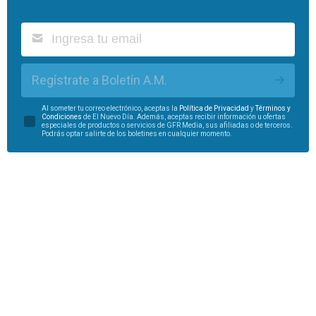
Regístrate a Boletín A.M.
Al someter tu correo electrónico, aceptas la
Política de Privacidad
y
Términos y
Condiciones
de El Nuevo Día. Además, aceptas recibir información u ofertas
especiales de productos o servicios de GFR Media, sus afiliadas o de terceros.
Podrás optar salirte de los boletines en cualquier momento.