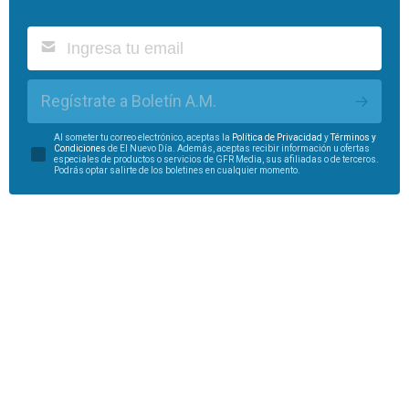
Regístrate a Boletín A.M.
Al someter tu correo electrónico, aceptas la
Política de Privacidad
y
Términos y
Condiciones
de El Nuevo Día. Además, aceptas recibir información u ofertas
especiales de productos o servicios de GFR Media, sus afiliadas o de terceros.
Podrás optar salirte de los boletines en cualquier momento.