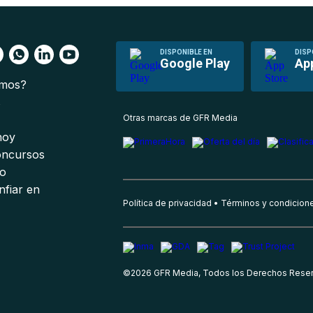
DISPONIBLE EN
DISP
Google Play
Ap
omos?
s
Otras marcas de GFR Media
 hoy
oncursos
io
nfiar en
Política de privacidad
Términos y condicion
©
2026
GFR Media, Todos los Derechos Rese