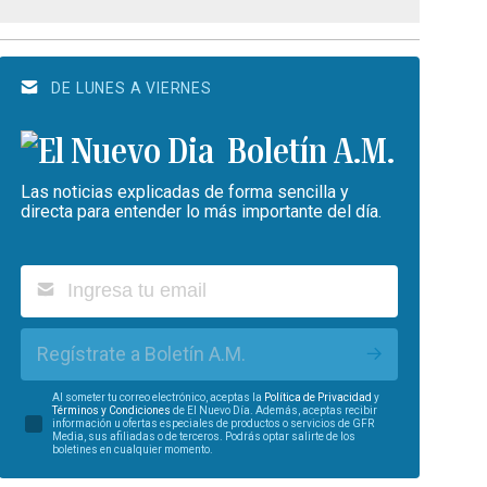
DE LUNES A VIERNES
Boletín A.M.
Las noticias explicadas de forma sencilla y
directa para entender lo más importante del día.
Regístrate a Boletín A.M.
Al someter tu correo electrónico, aceptas la
Política de Privacidad
y
Términos y Condiciones
de El Nuevo Día. Además, aceptas recibir
información u ofertas especiales de productos o servicios de GFR
Media, sus afiliadas o de terceros. Podrás optar salirte de los
boletines en cualquier momento.