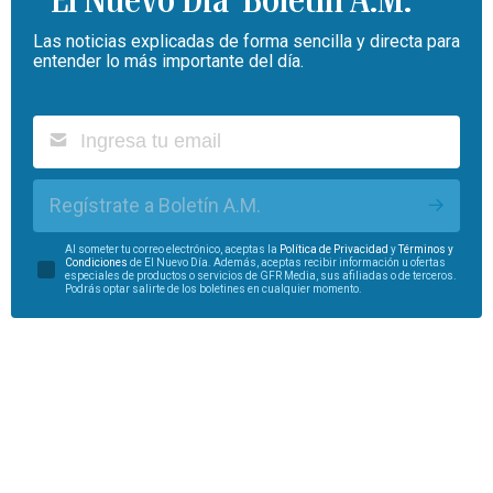
Las noticias explicadas de forma sencilla y directa para
entender lo más importante del día.
Regístrate a Boletín A.M.
Al someter tu correo electrónico, aceptas la
Política de Privacidad
y
Términos y
Condiciones
de El Nuevo Día. Además, aceptas recibir información u ofertas
especiales de productos o servicios de GFR Media, sus afiliadas o de terceros.
Podrás optar salirte de los boletines en cualquier momento.