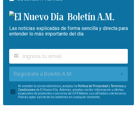
Boletín A.M.
Las noticias explicadas de forma sencilla y directa para
entender lo más importante del día.
Regístrate a Boletín A.M.
Al someter tu correo electrónico, aceptas la
Política de Privacidad
y
Términos y
Condiciones
de El Nuevo Día. Además, aceptas recibir información u ofertas
especiales de productos o servicios de GFR Media, sus afiliadas o de terceros.
Podrás optar salirte de los boletines en cualquier momento.