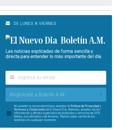
DE LUNES A VIERNES
Boletín A.M.
Las noticias explicadas de forma sencilla y
directa para entender lo más importante del día.
Regístrate a Boletín A.M.
Al someter tu correo electrónico, aceptas la
Política de Privacidad
y
Términos y Condiciones
de El Nuevo Día. Además, aceptas recibir
información u ofertas especiales de productos o servicios de GFR
Media, sus afiliadas o de terceros. Podrás optar salirte de los
boletines en cualquier momento.