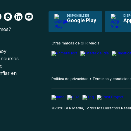
DISPONIBLE EN
DISP
Google Play
Ap
omos?
s
Otras marcas de GFR Media
 hoy
oncursos
io
nfiar en
Política de privacidad
Términos y condicion
©
2026
GFR Media, Todos los Derechos Rese