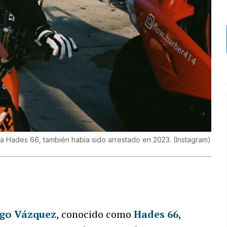
na Hades 66, también había sido arrestado en 2023.
(
Instagram
)
ago Vázquez
, conocido como
Hades 66
,