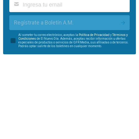
Regístrate a Boletín A.M.
Al someter tu correo electrónico, aceptas la
Política de Privacidad
y
Términos y
Condiciones
de El Nuevo Día. Además, aceptas recibir información u ofertas
especiales de productos o servicios de GFR Media, sus afiliadas o de terceros.
Podrás optar salirte de los boletines en cualquier momento.