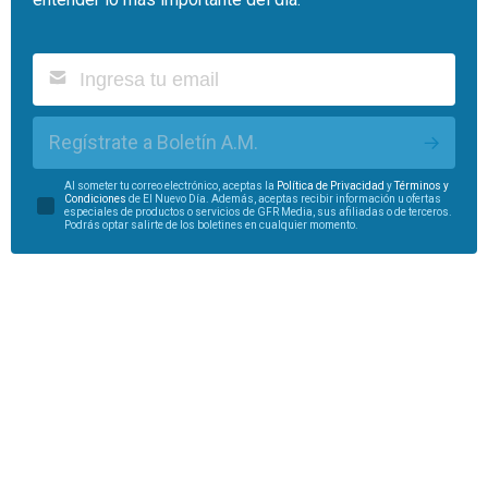
Regístrate a Boletín A.M.
Al someter tu correo electrónico, aceptas la
Política de Privacidad
y
Términos y
Condiciones
de El Nuevo Día. Además, aceptas recibir información u ofertas
especiales de productos o servicios de GFR Media, sus afiliadas o de terceros.
Podrás optar salirte de los boletines en cualquier momento.