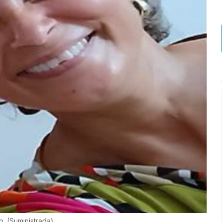
yo.
(
Suministrada
)