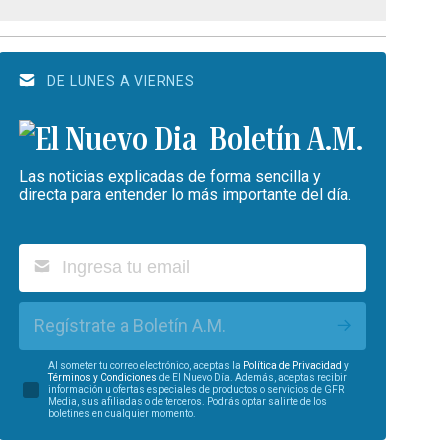
DE LUNES A VIERNES
Boletín A.M.
Las noticias explicadas de forma sencilla y
directa para entender lo más importante del día.
Regístrate a Boletín A.M.
Al someter tu correo electrónico, aceptas la
Política de Privacidad
y
Términos y Condiciones
de El Nuevo Día. Además, aceptas recibir
información u ofertas especiales de productos o servicios de GFR
Media, sus afiliadas o de terceros. Podrás optar salirte de los
boletines en cualquier momento.