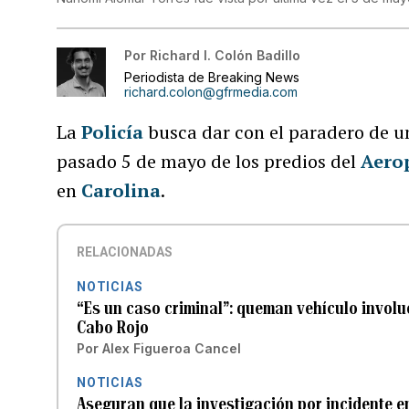
Por
Richard I. Colón Badillo
Periodista de Breaking News
richard.colon@gfrmedia.com
La
Policía
busca dar con el paradero de u
pasado 5 de mayo de los predios del
Aero
en
Carolina
.
RELACIONADAS
NOTICIAS
“Es un caso criminal”: queman vehículo invol
Cabo Rojo
Por
Alex Figueroa Cancel
NOTICIAS
Aseguran que la investigación por incidente 