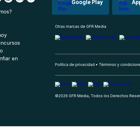
Google Play
Ap
omos?
s
Otras marcas de GFR Media
 hoy
oncursos
io
nfiar en
Política de privacidad
Términos y condicion
©
2026
GFR Media, Todos los Derechos Rese