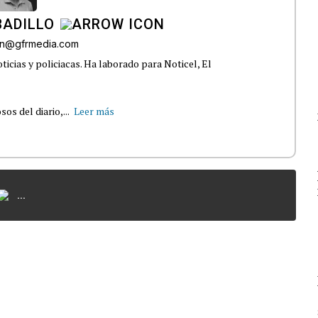
BADILLO
lon@gfrmedia.com
ticias y policiacas. Ha laborado para Noticel, El
s del diario,...
Leer más
...