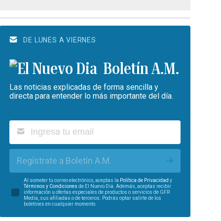
DE LUNES A VIERNES
Boletín A.M.
Las noticias explicadas de forma sencilla y
directa para entender lo más importante del día.
Regístrate a Boletín A.M.
Al someter tu correo electrónico, aceptas la
Política de Privacidad
y
Términos y Condiciones
de El Nuevo Día. Además, aceptas recibir
información u ofertas especiales de productos o servicios de GFR
Media, sus afiliadas o de terceros. Podrás optar salirte de los
boletines en cualquier momento.