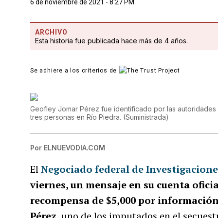
6 de noviembre de 2021 - 8:27 PM
ARCHIVO
Esta historia fue publicada hace más de 4 años.
Se adhiere a los criterios de
Geofley Jomar Pérez fue identificado por las autoridade
tres personas en Río Piedra.
(
Suministrada
)
Por
ELNUEVODIA.COM
El
Negociado federal de Investigacione
viernes, un mensaje en su cuenta oficia
recompensa de $5,000 por información 
Pérez
, uno de los imputados en el secuestr