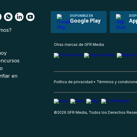
DISPONIBLE EN
DISP
Google Play
Ap
omos?
s
Otras marcas de GFR Media
 hoy
oncursos
io
nfiar en
Política de privacidad
Términos y condicion
©
2026
GFR Media, Todos los Derechos Rese