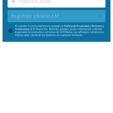
Regístrate a Boletín A.M.
Al someter tu correo electrónico, aceptas la
Política de Privacidad
y
Términos y
Condiciones
de El Nuevo Día. Además, aceptas recibir información u ofertas
especiales de productos o servicios de GFR Media, sus afiliadas o de terceros.
Podrás optar salirte de los boletines en cualquier momento.