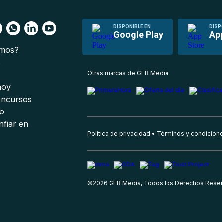
DISPONIBLE EN
DISP
Google Play
Ap
omos?
s
Otras marcas de GFR Media
 hoy
oncursos
io
nfiar en
Política de privacidad
Términos y condicion
©
2026
GFR Media, Todos los Derechos Rese