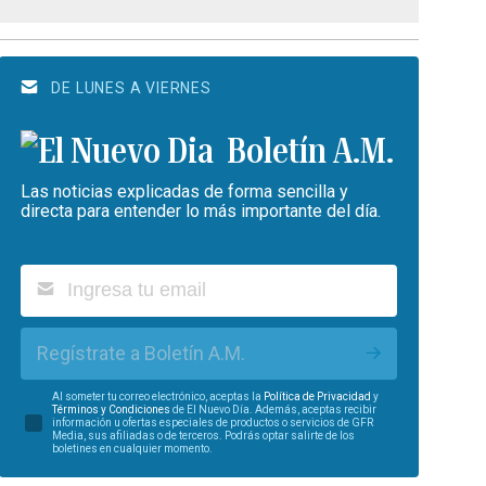
DE LUNES A VIERNES
Boletín A.M.
Las noticias explicadas de forma sencilla y
directa para entender lo más importante del día.
Regístrate a Boletín A.M.
Al someter tu correo electrónico, aceptas la
Política de Privacidad
y
Términos y Condiciones
de El Nuevo Día. Además, aceptas recibir
información u ofertas especiales de productos o servicios de GFR
Media, sus afiliadas o de terceros. Podrás optar salirte de los
boletines en cualquier momento.