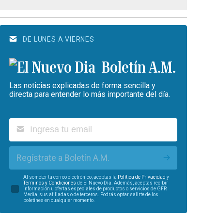
DE LUNES A VIERNES
Boletín A.M.
Las noticias explicadas de forma sencilla y
directa para entender lo más importante del día.
Regístrate a Boletín A.M.
Al someter tu correo electrónico, aceptas la
Política de Privacidad
y
Términos y Condiciones
de El Nuevo Día. Además, aceptas recibir
información u ofertas especiales de productos o servicios de GFR
Media, sus afiliadas o de terceros. Podrás optar salirte de los
boletines en cualquier momento.