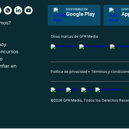
DISPONIBLE EN
DISP
Google Play
Ap
omos?
s
Otras marcas de GFR Media
 hoy
oncursos
io
nfiar en
Política de privacidad
Términos y condicion
©
2026
GFR Media, Todos los Derechos Rese