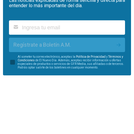
Las noticias explicadas de forma sencilla y directa para
entender lo más importante del día.
Regístrate a Boletín A.M.
Al someter tu correo electrónico, aceptas la
Política de Privacidad
y
Términos y
Condiciones
de El Nuevo Día. Además, aceptas recibir información u ofertas
especiales de productos o servicios de GFR Media, sus afiliadas o de terceros.
Podrás optar salirte de los boletines en cualquier momento.