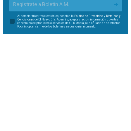
Regístrate a Boletín A.M.
Al someter tu correo electrónico, aceptas la
Política de Privacidad
y
Términos y
Condiciones
de El Nuevo Día. Además, aceptas recibir información u ofertas
especiales de productos o servicios de GFR Media, sus afiliadas o de terceros.
Podrás optar salirte de los boletines en cualquier momento.