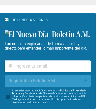
DE LUNES A VIERNES
Boletín A.M.
Las noticias explicadas de forma sencilla y
directa para entender lo más importante del día.
Regístrate a Boletín A.M.
Al someter tu correo electrónico, aceptas la
Política de Privacidad
y
Términos y Condiciones
de El Nuevo Día. Además, aceptas recibir
información u ofertas especiales de productos o servicios de GFR
Media, sus afiliadas o de terceros. Podrás optar salirte de los
boletines en cualquier momento.