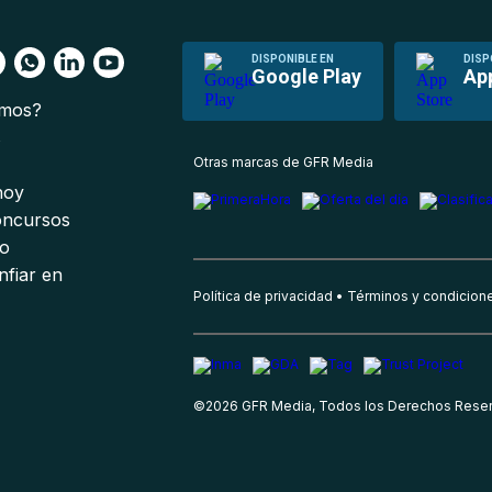
DISPONIBLE EN
DISP
Google Play
Ap
omos?
s
Otras marcas de GFR Media
 hoy
oncursos
io
nfiar en
Política de privacidad
Términos y condicion
©
2026
GFR Media, Todos los Derechos Rese