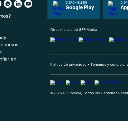
DISPONIBLE EN
DISP
Google Play
Ap
omos?
s
Otras marcas de GFR Media
 hoy
oncursos
io
nfiar en
Política de privacidad
Términos y condicion
©
2026
GFR Media, Todos los Derechos Rese