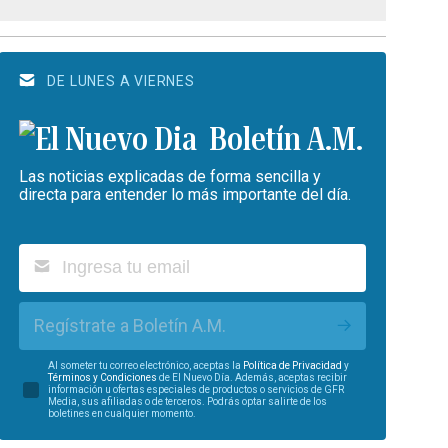
DE LUNES A VIERNES
Boletín A.M.
Las noticias explicadas de forma sencilla y
directa para entender lo más importante del día.
Regístrate a Boletín A.M.
Al someter tu correo electrónico, aceptas la
Política de Privacidad
y
Términos y Condiciones
de El Nuevo Día. Además, aceptas recibir
información u ofertas especiales de productos o servicios de GFR
Media, sus afiliadas o de terceros. Podrás optar salirte de los
boletines en cualquier momento.