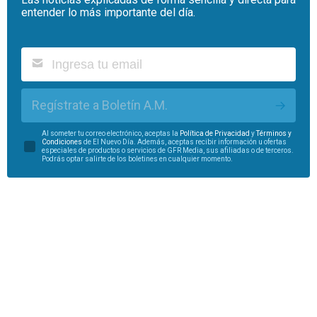
entender lo más importante del día.
Regístrate a Boletín A.M.
Al someter tu correo electrónico, aceptas la
Política de Privacidad
y
Términos y
Condiciones
de El Nuevo Día. Además, aceptas recibir información u ofertas
especiales de productos o servicios de GFR Media, sus afiliadas o de terceros.
Podrás optar salirte de los boletines en cualquier momento.