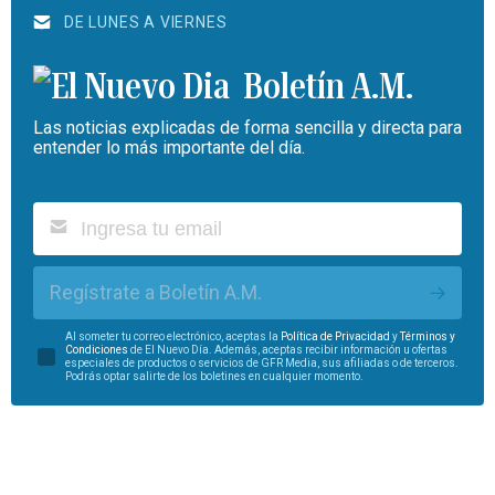
DE LUNES A VIERNES
Boletín A.M.
Las noticias explicadas de forma sencilla y directa para
entender lo más importante del día.
Regístrate a Boletín A.M.
Al someter tu correo electrónico, aceptas la
Política de Privacidad
y
Términos y
Condiciones
de El Nuevo Día. Además, aceptas recibir información u ofertas
especiales de productos o servicios de GFR Media, sus afiliadas o de terceros.
Podrás optar salirte de los boletines en cualquier momento.