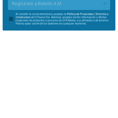
Regístrate a Boletín A.M.
Al someter tu correo electrónico, aceptas la
Política de Privacidad
y
Términos y
Condiciones
de El Nuevo Día. Además, aceptas recibir información u ofertas
especiales de productos o servicios de GFR Media, sus afiliadas o de terceros.
Podrás optar salirte de los boletines en cualquier momento.