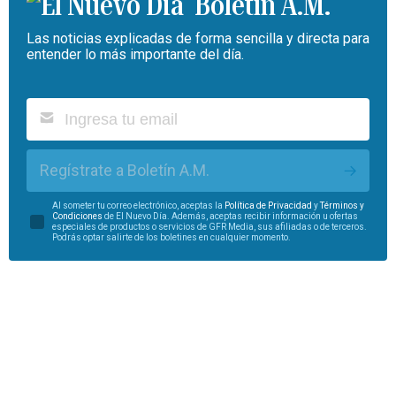
Boletín A.M.
Las noticias explicadas de forma sencilla y directa para
entender lo más importante del día.
Regístrate a Boletín A.M.
Al someter tu correo electrónico, aceptas la
Política de Privacidad
y
Términos y
Condiciones
de El Nuevo Día. Además, aceptas recibir información u ofertas
especiales de productos o servicios de GFR Media, sus afiliadas o de terceros.
Podrás optar salirte de los boletines en cualquier momento.