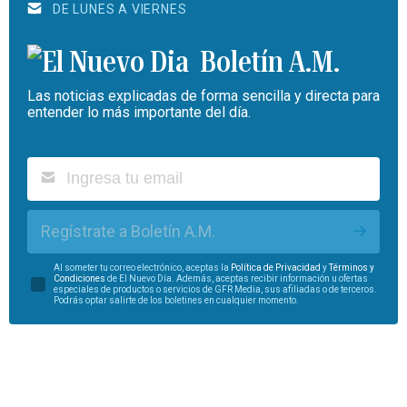
DE LUNES A VIERNES
Boletín A.M.
Las noticias explicadas de forma sencilla y directa para
entender lo más importante del día.
Regístrate a Boletín A.M.
Al someter tu correo electrónico, aceptas la
Política de Privacidad
y
Términos y
Condiciones
de El Nuevo Día. Además, aceptas recibir información u ofertas
especiales de productos o servicios de GFR Media, sus afiliadas o de terceros.
Podrás optar salirte de los boletines en cualquier momento.