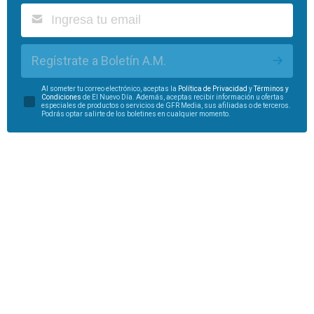
Regístrate a Boletín A.M.
Al someter tu correo electrónico, aceptas la
Política de Privacidad
y
Términos y
Condiciones
de El Nuevo Día. Además, aceptas recibir información u ofertas
especiales de productos o servicios de GFR Media, sus afiliadas o de terceros.
Podrás optar salirte de los boletines en cualquier momento.