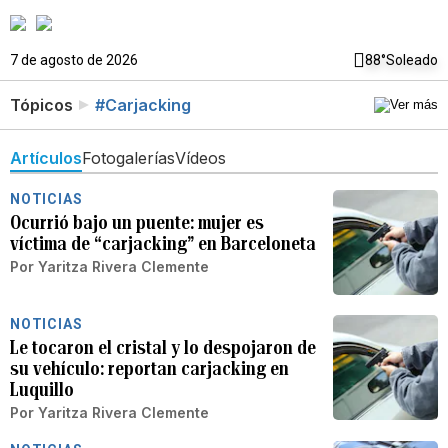
7 de agosto de 2026
88°
Soleado
Tópicos
#Carjacking
Artículos
Fotogalerías
Vídeos
NOTICIAS
Ocurrió bajo un puente: mujer es
víctima de “carjacking” en Barceloneta
Por
Yaritza Rivera Clemente
NOTICIAS
Le tocaron el cristal y lo despojaron de
su vehículo: reportan carjacking en
Luquillo
Por
Yaritza Rivera Clemente