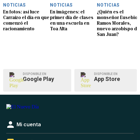
NOTICIAS
NOTICIAS
NOTICIAS
En fotos: así luce
En imágenes: el
¿Quién es el
Carraízo el día en que
primer día de clases
monseñor Eusebio
comenzó el
en una escuela en
Ramos Morales,
racionamiento
Toa Alta
nuevo arzobispo de
San Juan?
DISPONIBLE EN
DISPONIBLE EN
Google Play
App Store
Mi cuenta