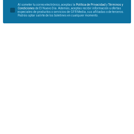
Al someter tu correo electrónico, aceptas la
Política de Privacidad
y
Términos y
Condiciones
de El Nuevo Día. Además, aceptas recibir información u ofertas
especiales de productos o servicios de GFR Media, sus afiliadas o de terceros.
Podrás optar salirte de los boletines en cualquier momento.