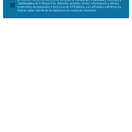
Condiciones
de El Nuevo Día. Además, aceptas recibir información u ofertas
especiales de productos o servicios de GFR Media, sus afiliadas o de terceros.
Podrás optar salirte de los boletines en cualquier momento.