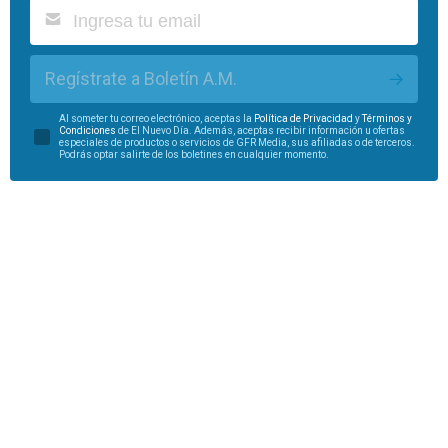
Regístrate a Boletín A.M.
Al someter tu correo electrónico, aceptas la
Política de Privacidad
y
Términos y
Condiciones
de El Nuevo Día. Además, aceptas recibir información u ofertas
especiales de productos o servicios de GFR Media, sus afiliadas o de terceros.
Podrás optar salirte de los boletines en cualquier momento.