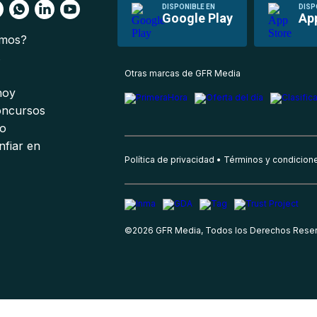
DISPONIBLE EN
DISP
Google Play
Ap
omos?
s
Otras marcas de GFR Media
 hoy
oncursos
io
nfiar en
Política de privacidad
Términos y condicion
©
2026
GFR Media, Todos los Derechos Rese