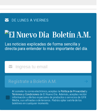
DE LUNES A VIERNES
Boletín A.M.
Las noticias explicadas de forma sencilla y
directa para entender lo más importante del día.
Regístrate a Boletín A.M.
Al someter tu correo electrónico, aceptas la
Política de Privacidad
y
Términos y Condiciones
de El Nuevo Día. Además, aceptas recibir
información u ofertas especiales de productos o servicios de GFR
Media, sus afiliadas o de terceros. Podrás optar salirte de los
boletines en cualquier momento.