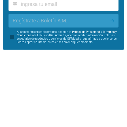
Regístrate a Boletín A.M.
Al someter tu correo electrónico, aceptas la
Política de Privacidad
y
Términos y
Condiciones
de El Nuevo Día. Además, aceptas recibir información u ofertas
especiales de productos o servicios de GFR Media, sus afiliadas o de terceros.
Podrás optar salirte de los boletines en cualquier momento.