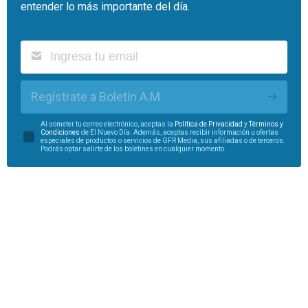
entender lo más importante del día.
Regístrate a Boletín A.M.
Al someter tu correo electrónico, aceptas la
Política de Privacidad
y
Términos y
Condiciones
de El Nuevo Día. Además, aceptas recibir información u ofertas
especiales de productos o servicios de GFR Media, sus afiliadas o de terceros.
Podrás optar salirte de los boletines en cualquier momento.