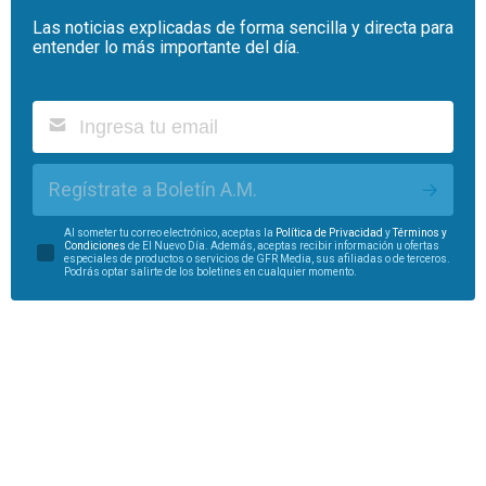
Las noticias explicadas de forma sencilla y directa para
entender lo más importante del día.
Regístrate a Boletín A.M.
Al someter tu correo electrónico, aceptas la
Política de Privacidad
y
Términos y
Condiciones
de El Nuevo Día. Además, aceptas recibir información u ofertas
especiales de productos o servicios de GFR Media, sus afiliadas o de terceros.
Podrás optar salirte de los boletines en cualquier momento.